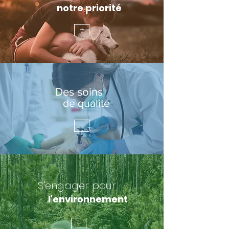
notre priorité
+
Des soins
de qualité
+
S'engager pour
l'environnement
+