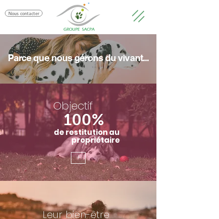
Nous contacter
Parce que nous gérons du vivant...
Objectif
100%
de restitution au
propriétaire
+
Leur bien-être