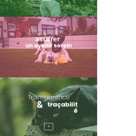
Leur
assurer
un avenir serein
+
Transparence
&
traçabilit
é
+